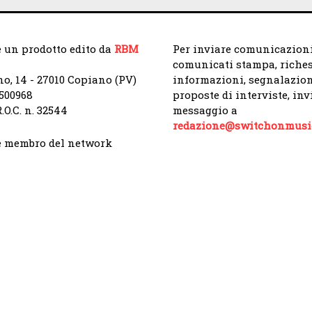
 un prodotto edito da
RBM
Per inviare comunicazioni
comunicati stampa, riches
no, 14 - 27010 Copiano (PV)
informazioni, segnalazion
9500968
proposte di interviste, in
.O.C. n. 32544
messaggio a
redazione@switchonmusic
 membro del network