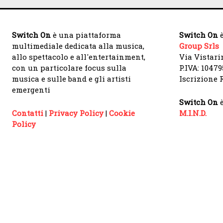
Switch On
è una piattaforma
Switch On
è
multimediale dedicata alla musica,
Group Srls
allo spettacolo e all'entertainment,
Via Vistari
con un particolare focus sulla
P.IVA: 1047
musica e sulle band e gli artisti
Iscrizione R
emergenti
Switch On
è
Contatti
|
Privacy Policy
|
Cookie
M.I.N.D.
Policy