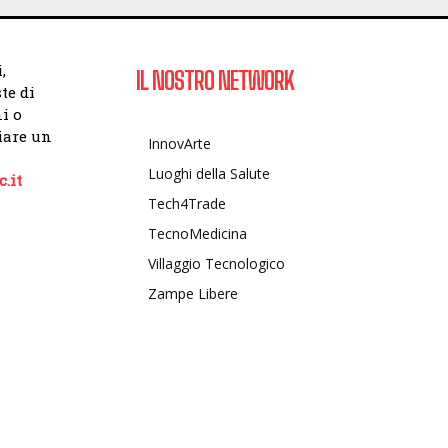
,
IL NOSTRO NETWORK
te di
i o
viare un
InnovArte
Luoghi della Salute
.it
Tech4Trade
TecnoMedicina
Villaggio Tecnologico
Zampe Libere