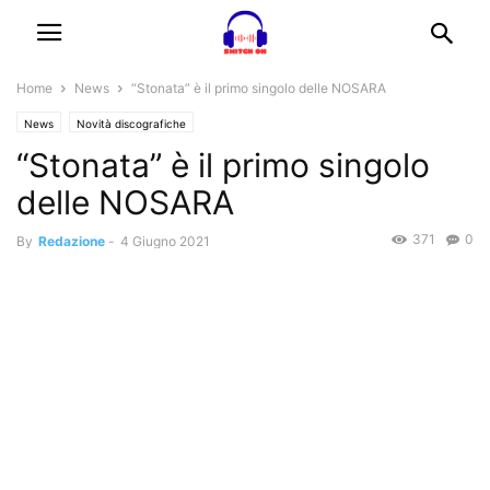
Home
News
“Stonata” è il primo singolo delle NOSARA
News
Novità discografiche
“Stonata” è il primo singolo
delle NOSARA
371
0
By
Redazione
-
4 Giugno 2021