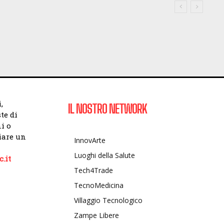
,
IL NOSTRO NETWORK
te di
i o
viare un
InnovArte
Luoghi della Salute
.it
Tech4Trade
TecnoMedicina
Villaggio Tecnologico
Zampe Libere