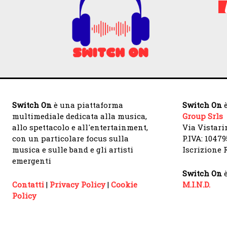
Switch On
è una piattaforma
Switch On
è
multimediale dedicata alla musica,
Group Srls
allo spettacolo e all'entertainment,
Via Vistari
con un particolare focus sulla
P.IVA: 1047
musica e sulle band e gli artisti
Iscrizione R
emergenti
Switch On
è
Contatti
|
Privacy Policy
|
Cookie
M.I.N.D.
Policy