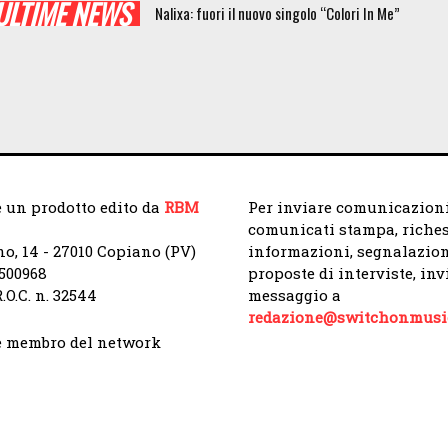
ULTIME NEWS
Nalixa: fuori il nuovo singolo “Colori In Me”
 un prodotto edito da
RBM
Per inviare comunicazioni
comunicati stampa, riches
no, 14 - 27010 Copiano (PV)
informazioni, segnalazion
9500968
proposte di interviste, in
.O.C. n. 32544
messaggio a
redazione@switchonmusic
 membro del network