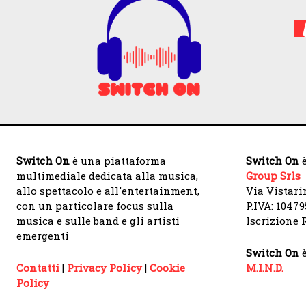
Switch On
è una piattaforma
Switch On
è
multimediale dedicata alla musica,
Group Srls
allo spettacolo e all'entertainment,
Via Vistari
con un particolare focus sulla
P.IVA: 1047
musica e sulle band e gli artisti
Iscrizione R
emergenti
Switch On
è
Contatti
|
Privacy Policy
|
Cookie
M.I.N.D.
Policy