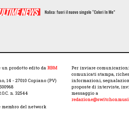
ULTIME NEWS
Nalixa: fuori il nuovo singolo “Colori In Me”
 un prodotto edito da
RBM
Per inviare comunicazioni
comunicati stampa, riches
no, 14 - 27010 Copiano (PV)
informazioni, segnalazion
9500968
proposte di interviste, in
.O.C. n. 32544
messaggio a
redazione@switchonmusic
 membro del network