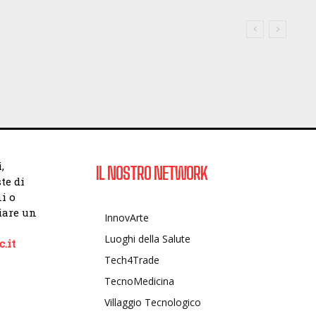
,
IL NOSTRO NETWORK
te di
i o
viare un
InnovArte
Luoghi della Salute
.it
Tech4Trade
TecnoMedicina
Villaggio Tecnologico