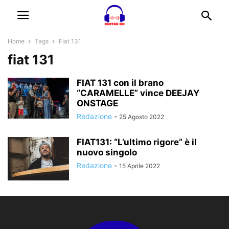
Home
Tags
Fiat 131
fiat 131
FIAT 131 con il brano
“CARAMELLE” vince DEEJAY
ONSTAGE
Redazione
-
25 Agosto 2022
FIAT131: “L’ultimo rigore” è il
nuovo singolo
Redazione
-
15 Aprile 2022