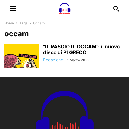
Home
Tags
Occam
occam
“IL RASOIO DI OCCAM”: il nuovo
disco di PÌ GRECO
Redazione
-
1 Marzo 2022