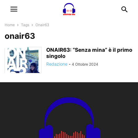
Home
Tags
Onair63
onair63
ONAIR63: “Senza mina” è il primo
singolo
Redazione
-
4 Ottobre 2024