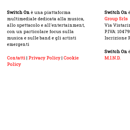
Switch On
è una piattaforma
Switch On
è
multimediale dedicata alla musica,
Group Srls
allo spettacolo e all'entertainment,
Via Vistari
con un particolare focus sulla
P.IVA: 1047
musica e sulle band e gli artisti
Iscrizione R
emergenti
Switch On
è
Contatti
|
Privacy Policy
|
Cookie
M.I.N.D.
Policy