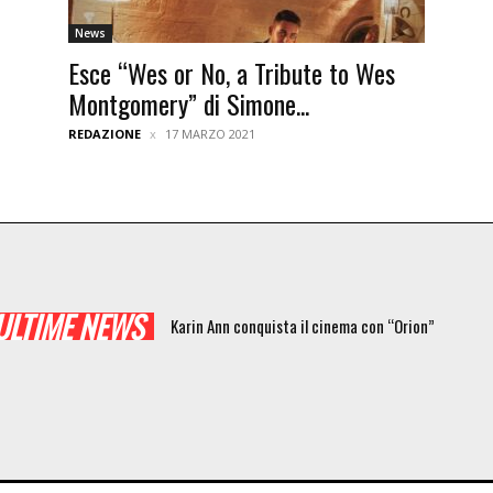
News
Esce “Wes or No, a Tribute to Wes
Montgomery” di Simone...
REDAZIONE
17 MARZO 2021
ULTIME NEWS
Karin Ann conquista il cinema con “Orion”