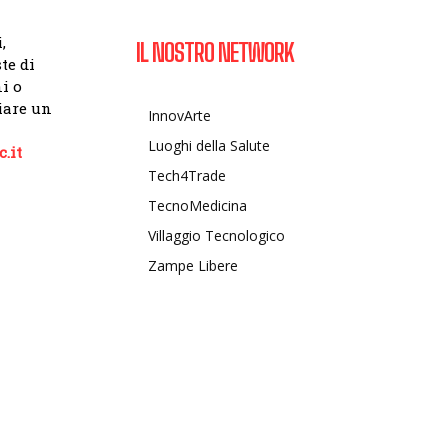
,
IL NOSTRO NETWORK
te di
i o
viare un
InnovArte
Luoghi della Salute
.it
Tech4Trade
TecnoMedicina
Villaggio Tecnologico
Zampe Libere