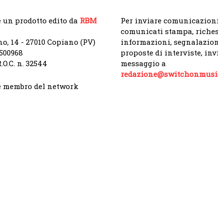
 un prodotto edito da
RBM
Per inviare comunicazioni
comunicati stampa, riches
no, 14 - 27010 Copiano (PV)
informazioni, segnalazion
9500968
proposte di interviste, in
.O.C. n. 32544
messaggio a
redazione@switchonmusic
 membro del network