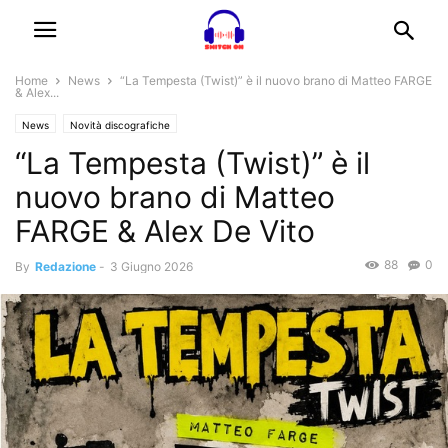
Home
News
“La Tempesta (Twist)” è il nuovo brano di Matteo FARGE
& Alex...
News
Novità discografiche
“La Tempesta (Twist)” è il
nuovo brano di Matteo
FARGE & Alex De Vito
88
0
By
Redazione
-
3 Giugno 2026