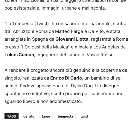
schemi tradizionali: un ballo leggero che trasporta con sé
pop esistenziale, immagini urbane e malinconia.
“La Tempesta (Twist)” ha un sapore internazionale; scritta
tra l’Abruzzo e Roma da Matteo Farge e De Vito, è stata
arrangiata in Spagna da
Giovanni Liotta
, registrata a Roma
presso “I Colossi della Musica” e mixata a Los Angeles da
Lukas Cuman
, ingegnere del suono di Vasco Rossi.
A rendere il progetto ancora più genuino è la copertina del
singolo, realizzata da
Enrico Di Carlo
, un bambino di sei
anni di Padova appassionato di Dylan Dog. Un disegno
spontaneo e istintivo, scelto proprio per conservare uno
sguardo libero e non addomesticato.
TAGS
de vito
farge
tempesta
twist