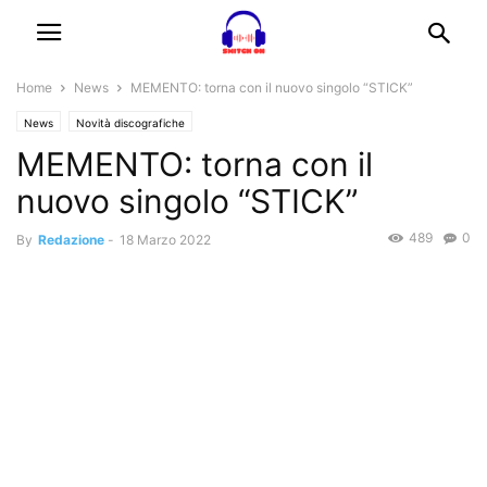
Home
News
MEMENTO: torna con il nuovo singolo “STICK”
News
Novità discografiche
MEMENTO: torna con il
nuovo singolo “STICK”
489
0
By
Redazione
-
18 Marzo 2022