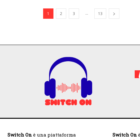
...
1
2
3
13
Switch On
è una piattaforma
Switch On
è