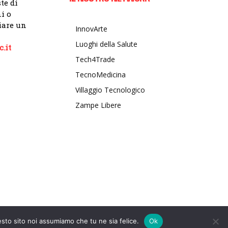
te di
i o
viare un
InnovArte
Luoghi della Salute
.it
Tech4Trade
TecnoMedicina
Villaggio Tecnologico
Zampe Libere
esto sito noi assumiamo che tu ne sia felice.
Ok