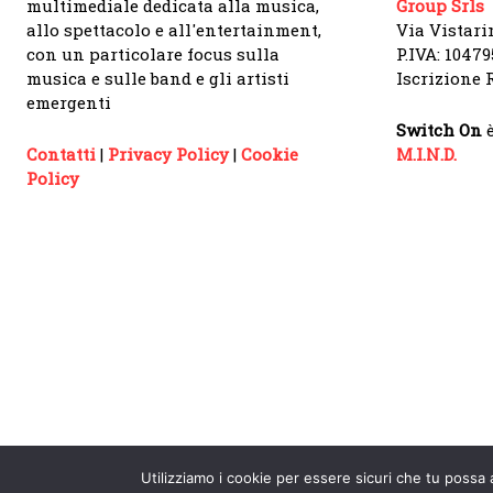
multimediale dedicata alla musica,
Group Srls
allo spettacolo e all'entertainment,
Via Vistari
con un particolare focus sulla
P.IVA: 1047
musica e sulle band e gli artisti
Iscrizione R
emergenti
Switch On
è
Contatti
|
Privacy Policy
|
Cookie
M.I.N.D.
Policy
Utilizziamo i cookie per essere sicuri che tu possa 