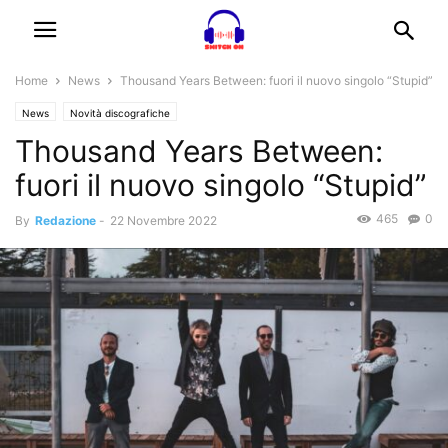
Home
News
Thousand Years Between: fuori il nuovo singolo “Stupid”
News
Novità discografiche
Thousand Years Between:
fuori il nuovo singolo “Stupid”
465
0
By
Redazione
-
22 Novembre 2022